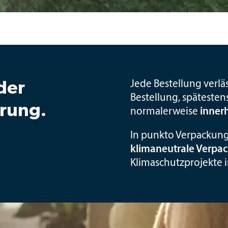
der
Jede Bestellung verlä
Bestellung, späteste
erung.
normalerweise
inner
In punkto Verpackung 
klimaneutrale Verp
Klimaschutzprojekte 