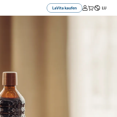



LaVita kaufen
LU