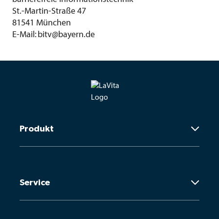
St.-Martin-Straße 47
81541 München
E-Mail: bitv@bayern.de
Produkt

Darum LaVita
Service

Wirkungen
Das steckt drin
Nährwerte