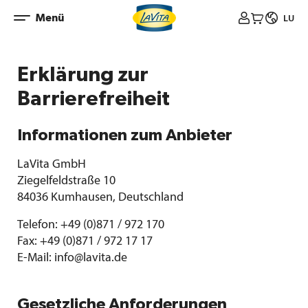
Zum
Menü



LU
Inhalt
springen
Erklärung zur
Barrierefreiheit
Informationen zum Anbieter
​​LaVita GmbH​
​Ziegelfeldstraße 10​
84036 Kumhausen, Deutschland
Telefon:
+49 (0)871 / 972 170
Fax: +49 (0)871 / 972 17 17
E-Mail:
info@lavita.de
Gesetzliche Anforderungen