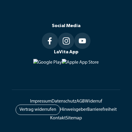
Telefonischer Kundenservice
Tel.: 
+49 (0)871 / 972 170
E-Mail: 
info@lavita.de
Social Media
Telefonische Erreichbarkeit
Mo–Fr: 8–19 Uhr, Sa: 9–14 Uhr



LaVita App
LaVita GmbH
Ziegelfeldstraße 10, 84036 Kumhausen
Öffnungszeiten Abholung
Mo–Fr: 8–16 Uhr
Impressum
Datenschutz
AGB
Widerruf
Vertrag widerrufen
Hinweisgeber
Barrierefreiheit
Kontakt
Sitemap