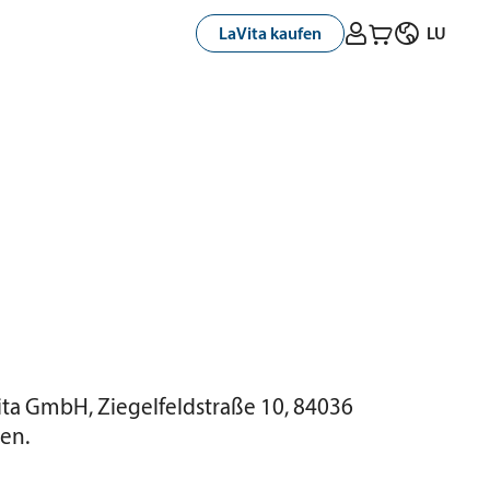



LaVita kaufen
LU
ita GmbH, Ziegelfeldstraße 10, 84036
en.