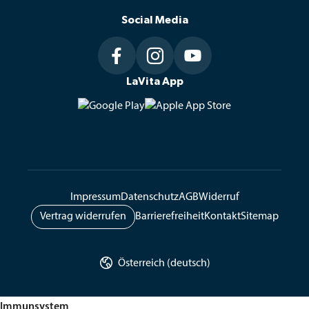
Social Media
Telefonische Erreichbarkeit
Mo–Fr: 8–19 Uhr, Sa: 9–14 Uhr



LaVita App
LaVita GmbH
Ziegelfeldstraße 10, 84036 Kumhausen
Öffnungszeiten Abholung
Mo–Fr: 8–16 Uhr
Impressum
Datenschutz
AGB
Widerruf
Vertrag widerrufen
Barrierefreiheit
Kontakt
Sitemap

Österreich (deutsch)
Immunsystem