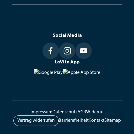
Telefonischer Kundenservice
Tel.: 
+49 (0)871 / 972 170
E-Mail: 
info@lavita.de
Social Media
Telefonische Erreichbarkeit
Mo–Fr: 8–19 Uhr, Sa: 9–14 Uhr



LaVita App
LaVita GmbH
Ziegelfeldstraße 10, 84036 Kumhausen
Öffnungszeiten Abholung
Mo–Fr: 8–16 Uhr
Impressum
Datenschutz
AGB
Widerruf
Vertrag widerrufen
Barrierefreiheit
Kontakt
Sitemap