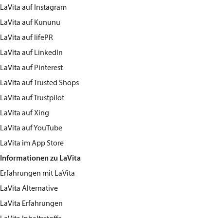
LaVita
auf Instagram
LaVita
auf Kununu
LaVita
auf lifePR
LaVita
auf LinkedIn
LaVita
auf Pinterest
LaVita
auf Trusted Shops
LaVita
auf Trustpilot
LaVita
auf Xing
LaVita
auf YouTube
LaVita
im App Store
Informationen zu LaVita
Erfahrungen mit LaVita
LaVita Alternative
LaVita Erfahrungen