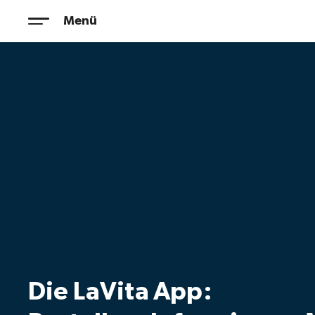
Zum
Menü
Inhalt
springen
Die LaVita App: