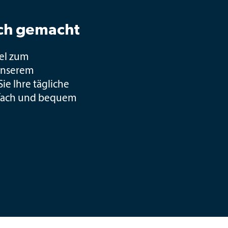
ach gemacht
sel zum
unserem
ie Ihre tägliche
fach und bequem