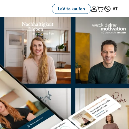



LaVita kaufen
AT