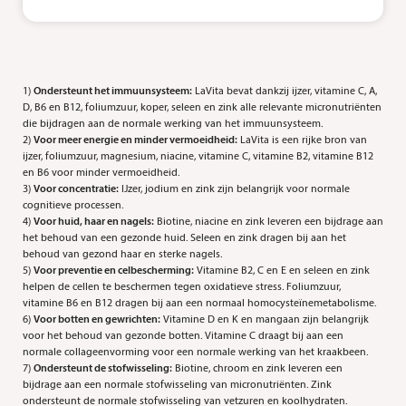
1)
Ondersteunt het immuunsysteem:
LaVita bevat dankzij ijzer, vitamine C, A,
D, B6 en B12, foliumzuur, koper, seleen en zink alle relevante micronutriënten
die bijdragen aan de normale werking van het immuunsysteem.
2)
Voor meer energie en minder vermoeidheid:
LaVita is een rijke bron van
ijzer, foliumzuur, magnesium, niacine, vitamine C, vitamine B2, vitamine B12
en B6 voor minder vermoeidheid.
3)
Voor concentratie:
IJzer, jodium en zink zijn belangrijk voor normale
cognitieve processen.
4)
Voor huid, haar en nagels:
Biotine, niacine en zink leveren een bijdrage aan
het behoud van een gezonde huid. Seleen en zink dragen bij aan het
behoud van gezond haar en sterke nagels.
5)
Voor preventie en celbescherming:
Vitamine B2, C en E en seleen en zink
helpen de cellen te beschermen tegen oxidatieve stress. Foliumzuur,
vitamine B6 en B12 dragen bij aan een normaal homocysteïnemetabolisme.
6)
Voor botten en gewrichten:
Vitamine D en K en mangaan zijn belangrijk
voor het behoud van gezonde botten. Vitamine C draagt bij aan een
normale collageenvorming voor een normale werking van het kraakbeen.
7)
Ondersteunt de stofwisseling:
Biotine, chroom en zink leveren een
bijdrage aan een normale stofwisseling van micronutriënten. Zink
ondersteunt de normale stofwisseling van vetzuren en koolhydraten.