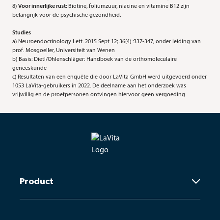
8)
Voor innerlijke rust:
Biotine, foliumzuur, niacine en vitamine B12 zijn
belangrijk voor de psychische gezondheid.
Studies
a) Neuroendocrinology Lett. 2015 Sept 12; 36(4) :337-347, onder leiding van
prof. Mosgoeller, Universiteit van Wenen
b) Basis: Dietl/Ohlenschläger: Handboek van de orthomoleculaire
geneeskunde
c) Resultaten van een enquête die door LaVita GmbH werd uitgevoerd onder
1053 LaVita-gebruikers in 2022. De deelname aan het onderzoek was
vrijwillig en de proefpersonen ontvingen hiervoor geen vergoeding
Product
