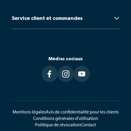
Entreprise familiale
Service client et commandes

Email: 
schweiz@lavita.com
Médias sociaux
LaVita Swiss GmbH
C.G. Jungstrasse 6c, 8593 Kesswil



Mentions légales
Avis de confidentialité pour les clients
Conditions générales d'utilisation
Politique de révocation
Contact