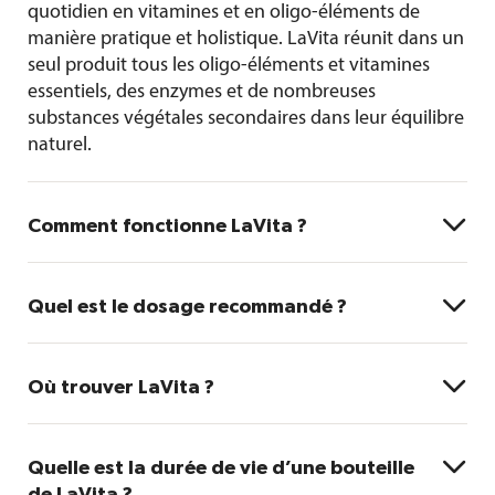
quotidien en vitamines et en oligo-éléments de
manière pratique et holistique. LaVita réunit dans un
seul produit tous les
oligo-éléments et vitamines
essentiels, des enzymes et de nombreuses
substances végétales secondaires dans leur équilibre
naturel.

Comment fonctionne LaVita ?
LaVita fournit à nos cellules tous les oligo-éléments
et vitamines importants à des dosages

Quel est le dosage recommandé ?
scientifiquement prouvés et dans leur
environnement naturel (voir
le tableau nutritionnel
).
Une dose équivaut à une cuillère à soupe (10 ml) de
La biodisponibilité cellulaire élevée des ingrédients a
LaVita mélangée à 50 à 100 ml d’eau.

Où trouver LaVita ?
été confirmée par une vaste étude publiée à l’échelle
Pour commencer (la première fois) :
Pendant les
internationale*.
Le concentré de micronutriments LaVita est un
75 premiers jours, nous recommandons deux doses
produit naturel de fabrication délicate et sans

Quelle est la durée de vie d’une bouteille
par jour (10 ml de LaVita par dose, mélangés à 50 à
* Neuroendocrinology Lett. 2015 Sept 12; 36(4):337-347, chargé d’études : Prof.
conservateurs. C’est pourquoi LaVita est disponible
de LaVita ?