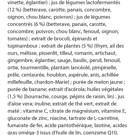
vinette, églantier) ; jus de légumes lactofermentés
(12 %) (betterave, carotte, panais, concombre,
oignon, chou blanc, poivron) ; jus de légumes
concentrés (6 %) (betterave, panais, carotte,
concombre, poivron, chou blanc, fenouil, oignon,
tomates) ; extrait de brocoli, épinards et
topinambour ; extrait de plantes (5 %) (thym, ail des
ours, mélisse, pissenlit, tilleul, romarin, artichaut,
gingembre, églantier, sauge, basilic, persil, fenouil,
ortie, tourmentille, plantain lancéolé, pimpinelle,
prêle, centaurée, houblon, aspérule, anis, achillée
millefeuille, chardon-Marie) ; purée de melon jaune ;
purée de banane; extrait d‘acérola; huiles végétales
(1,5 %) (bourrache, courge, pépins de raisin, lin) ; jus
d‘aloe vera; inuline; extrait de thé vert, extrait de
maté ; vitamine C, citrate de magnésium, vitamine E,
gluconate de zinc, niacine, tartrate de L-carnitine,
fumarate de fer, acide pantothénique, biotine, acides
gras oméga-3 issus d‘huile de lin, coenzyme Q10,