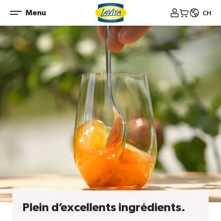
Skip
Menu



CH
to
content
Plein d’excellents ingrédients.