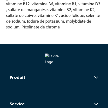
vitamine B12, vitamine B6, vitamine B1, vitamine D3
, sulfate de manganèse, vitamine B2, vitamine K2,
sulfate de cuivre, vitamine K1, acide folique, sélénite
de sodium, Iodure de potassium, molybdate de
sodium, Picolinate de chrome
Produit

Pourquoi nous avons besoin de LaVita
Service

Effets