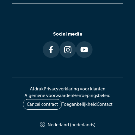
E-mail: 
info@lavita.com
Social media
LaVita GmbH
Ziegelfeldstraße 10, 84036 Kumhausen




Duitsland
Afdruk
Privacyverklaring voor klanten
Algemene voorwaarden
Herroepingsbeleid
Cancel contract
Toegankelijkheid
Contact

Nederland (nederlands)