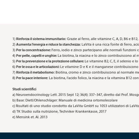
1)
Rinforza il sistema immunitario:
Grazie al ferro, alle vitamine C, A, D, B6 e B1
2)
Aumenta l’energia e riduce la stanchezza:
LaVita è una ricca fonte di ferro, ac
3)
Per la concentrazione:
Ferro, iodio e zinco partecipano alle normali funzioni c
4)
Per pelle, capelli e unghie:
La biotina, la niacina e lo zinco contribuiscono al 
5)
Per la prevenzione e la protezione cellulare:
Le vitamine B2, C, E, il selenio e 
6)
Per le ossa e le articolazioni:
Le vitamine D e K e il manganese contribuiscono 
7)
Rinforza il metabolismo:
Biotina, cromo e zinco contribuiscono al normale met
8)
Per la pace interiore:
La biotina, l‘acido folico, la niacina e la vitamina B12 c
Studi scientifici
a) Neuroendocrinology Lett. 2015 Sept 12; 36(4): 337–347, diretto dal Prof. Mosgo
b) Base: Dietl/Ohlenschläger: Manuale di medicina ortomolecolare
c) Risultati di uno studio condotto da LaVita GmbH su 1053 utilizzatori di LaVita
d) TK Studio sulla nutrizione, Techniker Krankenkasse, 2017
e) Mensink et. Al. 2013