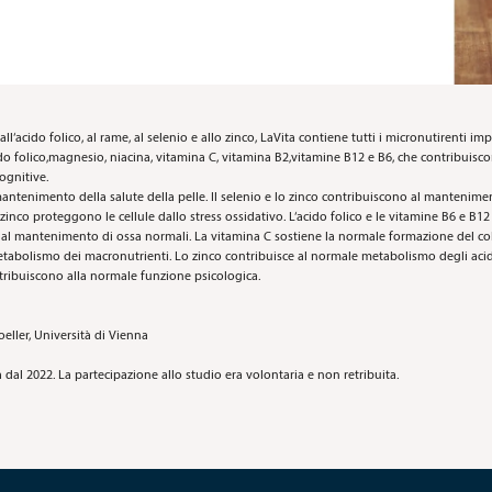
2, all‘acido folico, al rame, al selenio e allo zinco, LaVita contiene tutti i micronutirent
ido folico,magnesio, niacina, vitamina C, vitamina B2,vitamine B12 e B6, che contribuisc
ognitive.
mantenimento della salute della pelle. Il selenio e lo zinco contribuiscono al mantenimen
lo zinco proteggono le cellule dallo stress ossidativo. L‘acido folico e le vitamine B6 e
al mantenimento di ossa normali. La vitamina C sostiene la normale formazione del coll
abolismo dei macronutrienti. Lo zinco contribuisce al normale metabolismo degli acidi 
ontribuiscono alla normale funzione psicologica.
eller, Università di Vienna
 dal 2022. La partecipazione allo studio era volontaria e non retribuita.