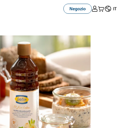



Negozio
IT