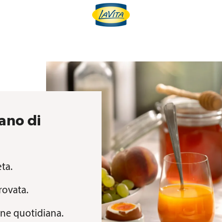
ano di
eta.
rovata.
tine quotidiana.