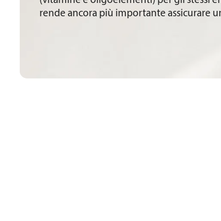
(vitamine e oligoelementi) per gli stessi e
rende ancora più importante assicurare un