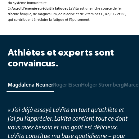
du système immunitaire.
2)
Accroît l’énergie et réduit la fatigue :
LaVita est une riche source de fer,
d’acide folique, de magnésium, de niacine et de vitamines C, B2, B12 et B6,
qui contribuent à réduire la fatigue et l’épuisement.
Athlètes et experts sont
convaincus.
Magdalena Neuner
Roger Eisen
Holger Stromberg
Marce
« J’ai déjà essayé LaVita en tant qu’athlète et
j’ai pu l’apprécier. LaVita contient tout ce dont
vous avez besoin et son goût est délicieux.
LaVita constitue ma base quotidienne – pour