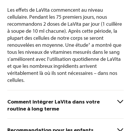
Les effets de LaVita commencent au niveau
cellulaire. Pendant les 75 premiers jours, nous
recommandons 2 doses de LaVita par jour (1 cuillère
à soupe de 10 ml chacune). Après cette période, la
plupart des cellules de notre corps se seront
a
renouvelées en moyenne. Une étude
a montré que
tous les niveaux de vitamines mesurés dans le sang
s’améliorent avec l’utilisation quotidienne de LaVita
et que les nombreux ingrédients arrivent
véritablement là où ils sont nécessaires – dans nos
cellules.

Comment intégrer LaVita dans votre
routine à long terme
Pour les besoins nutritionnels de base d’une
personne en bonne santé, nous recommandons une

Recommandation pour les enfants