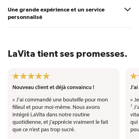
LaVita ne contient pas d’additifs tels que des
conservateurs, colorants, arômes ou édulcorants. Il

Une grande expérience et un service
est végétalien et sans sucres ajoutés, sans OGM, sans
personnalisé
lactose et sans gluten. En outre, LaVita subit des
tests rigoureux concernant les pesticides et les
LaVita est produit et basé en Allemagne, avec plus
métaux lourds.
de 25 ans d’expérience, offrant les conseils avisés de
consultants formés en matière de santé et de
LaVita tient ses promesses.
nutrition.
Nouveau client et déjà convaincu !
J’a
«
J’ai commandé une bouteille pour mon
«
Je
2
filleul et pour moi-même. Nous avons
J’
intégré LaVita dans notre routine
vit
quotidienne, et j’apprécie vraiment le fait
qui
que ce n’est pas trop sucré.
pou