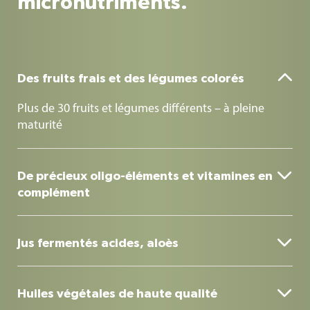
micronutriments.

Des fruits frais et des légumes colorés
Plus de 30 fruits et légumes différents – à pleine
maturité

De précieux oligo-éléments et vitamines en
complément
S’appuyant sur des travaux scientifiques, de précieux
oligo-éléments et vitamines complètent les plus de

Jus fermentés acides, aloès
70 ingrédients naturels pour former un concentré
holistique
Sont également inclus les jus fermentés à l'acide
avec une prédominance d'acide lactique L(+) et

Huiles végétales de haute qualité
d'aloe vera.