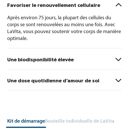

Favoriser le renouvellement cellulaire
Après environ 75 jours, la plupart des cellules du
corps se sont renouvelées au moins une fois. Avec
LaVita, vous pouvez soutenir votre corps de manière
optimale.

Une biodisponibilité élevée
a
Une étude
l’a montré : tous les niveaux de
vitamines mesurés dans le sang augmentent avec

Une dose quotidienne d’amour de soi
l’utilisation quotidienne de LaVita. Les ingrédients
contenus dans LaVita atteignent véritablement les
Un verre de LaVita chaque matin – et vous
cellules de l’organisme.
commencez la journée bien nourri.
Kit de démarrage
Bouteille individuelle de LaVita