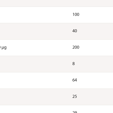
100
40
0 µg
200
8
64
25