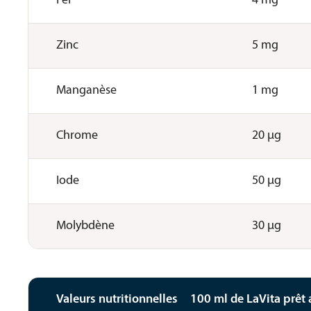
Fer
4 mg
Zinc
5 mg
Manganèse
1 mg
Chrome
20 µg
Iode
50 µg
Molybdène
30 µg
Valeurs nutritionnelles
100 ml de LaVita prê