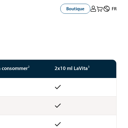



Boutique
FR
2
3
 a consommer
2x10 ml LaVita


