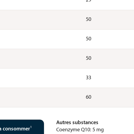
29
50
50
50
33
60
Autres substances
1
t a consommer
Coenzyme Q10: 5 mg