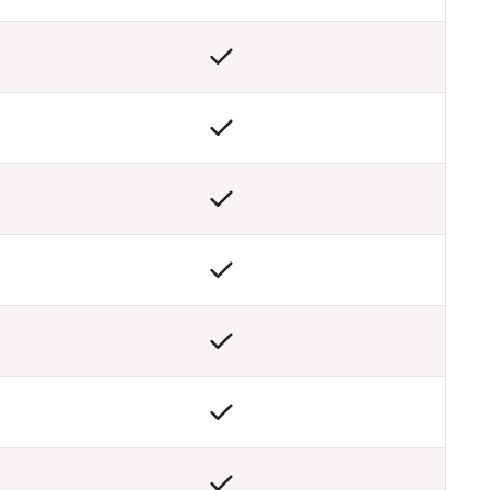






