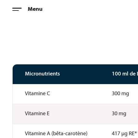
Skip
Menu
to
content
Micronutrients
100 ml de 
Vitamine C
300 mg
Vitamine E
30 mg
Vitamine A (bêta-carotène)
417 µg RE*