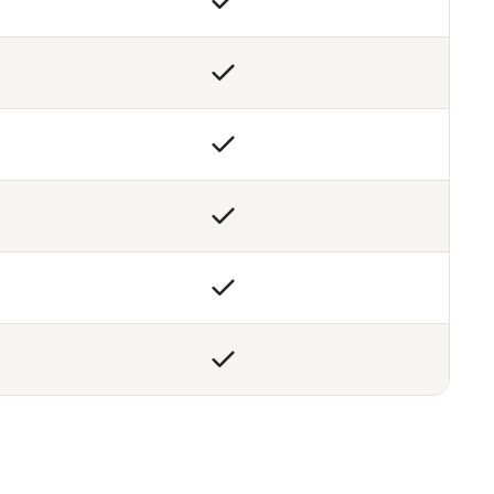





