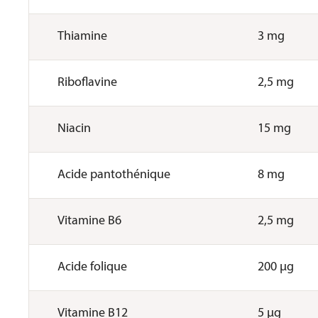
Thiamine
3 mg
Riboflavine
2,5 mg
Niacin
15 mg
Acide pantothénique
8 mg
Vitamine B6
2,5 mg
Acide folique
200 µg
Vitamine B12
5 µg