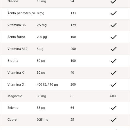

Niacina
15 mg
94

Ácido pantoténico
8 mg
133

Vitamina B6
2,5 mg
179

Ácido fólico
200 µg
100

Vitamina B12
5 µg
200

Biotina
50 µg
100

Vitamina K
30 µg
40

Vitamina D
400 I.E. / 10 µg
200
Magnesio
30 mg
8
60%

Selenio
35 µg
64

Cobre
0,25 mg
25