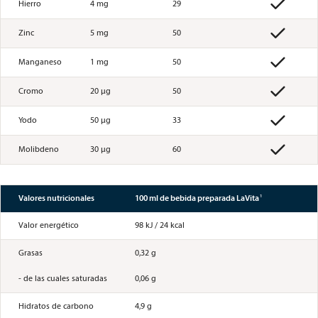

Hierro
4 mg
29

Zinc
5 mg
50

Manganeso
1 mg
50

Cromo
20 µg
50

Yodo
50 µg
33

Molibdeno
30 µg
60
1
Valores nutricionales
100 ml de bebida preparada LaVita
Valor energético
98 kJ / 24 kcal
Grasas

0,32 g

- de las cuales saturadas
0,06 g
Hidratos de carbono

4,9 g
