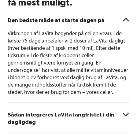
få mest muligt.

Den bedste måde at starte dagen på
Virkningen af LaVita begynder på celleniveau. I de
første 75 dage anbefaler vi 2 doser af LaVita dagligt
(hver bestående af 1 spsk. med 10 ml). Efter dette
tidsrum vil de fleste af kroppens celler
gennemsnitligt være fornyet én gang. En
a
undersøgelse
har vist, at alle målte vitaminniveauer
i blodet blev forbedret ved daglig brug af LaVita, og
de mange indholdsstoffer når faktisk frem til de
steder, hvor der er brug for dem – vores celler.

Sådan integreres LaVita langfristet i din
dagligdag
For at dække en sund persons grundlæggende