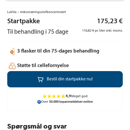
LaVita – mikronæringsstofkoncentratet
Startpakke
175,23 €
Til behandling i 75 dage
116,82 € pr. liter inkl. moms.

3 flasker til din 75-dages behandling

Støtte til cellefornyelse

Bestil din startpakke nu!
4,9
Meget god
Over
50.000 topanmeldelser online
Spørgsmål og svar