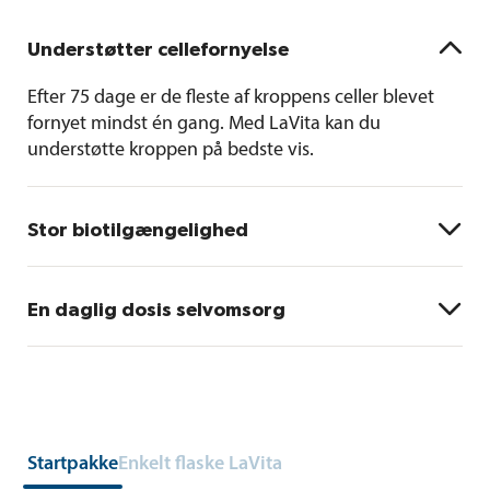

Understøtter cellefornyelse
Efter 75 dage er de fleste af kroppens celler blevet
fornyet mindst én gang. Med LaVita kan du
understøtte kroppen på bedste vis.

Stor biotilgængelighed
a
En undersøgelse
har vist: Alle målte
vitaminniveauer i blodet blev forbedret ved daglig

En daglig dosis selvomsorg
brug af LaVita. Indholdsstofferne i LaVita når virkelig
ud til kroppens celler.
Et glas LaVita hver morgen – så får du en velernæret
start på dagen.
Startpakke
Enkelt flaske LaVita