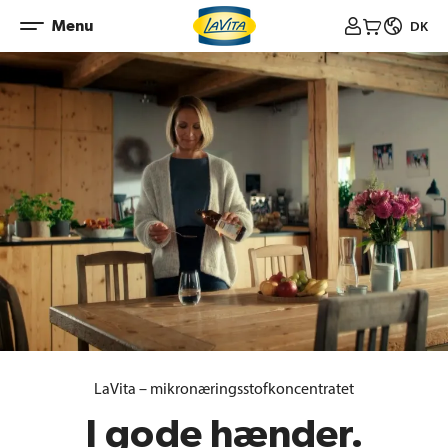
Spring
Menu



DK
til
indhold
LaVita – mikronæringsstofkoncentratet
I gode hænder.