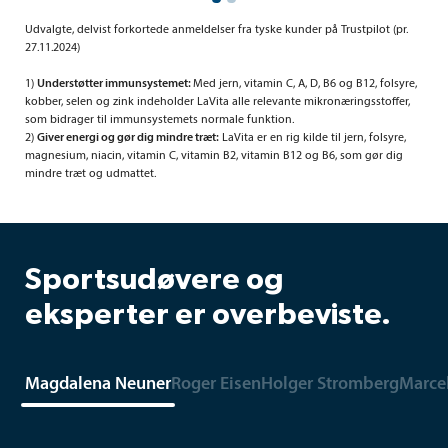
Udvalgte, delvist forkortede anmeldelser fra tyske kunder på Trustpilot (pr.
27.11.2024)
1)
Understøtter immunsystemet:
Med jern, vitamin C, A, D, B6 og B12, folsyre,
kobber, selen og zink indeholder LaVita alle relevante mikronæringsstoffer,
som bidrager til immunsystemets normale funktion.
2)
Giver energi og gør dig mindre træt:
LaVita er en rig kilde til jern, folsyre,
magnesium, niacin, vitamin C, vitamin B2, vitamin B12 og B6, som gør dig
mindre træt og udmattet.
Sportsudøvere og
eksperter er overbeviste.
Magdalena Neuner
Roger Eisen
Holger Stromberg
Marce