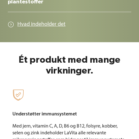
plantestoffer
Med sin unikke sammensætning kombinerer LaVita
talrige sekundære plantestoffer og enzymer samt
Hvad indeholder det

alle vigtige vitaminer og sporstoffer i ét produkt.
Ét produkt med mange
virkninger.

Understøtter immunsystemet
Med jern, vitamin C, A, D, B6 og B12, folsyre, kobber,
selen og zink indeholder LaVita alle relevante