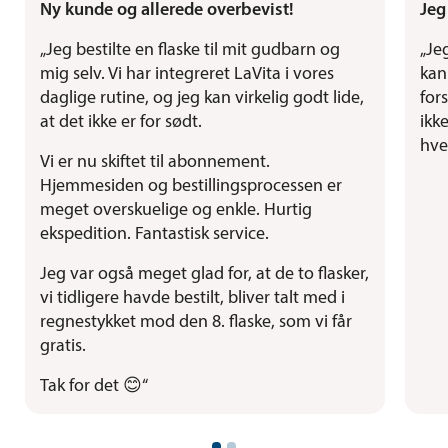
Ny kunde og allerede overbevist!
Jeg
„Jeg bestilte en flaske til mit gudbarn og
„Je
mig selv. Vi har integreret LaVita i vores
kan
daglige rutine, og jeg kan virkelig godt lide,
for
at det ikke er for sødt.
ikk
hve
Vi er nu skiftet til abonnement.
Hjemmesiden og bestillingsprocessen er
meget overskuelige og enkle. Hurtig
ekspedition. Fantastisk service.
Jeg var også meget glad for, at de to flasker,
vi tidligere havde bestilt, bliver talt med i
regnestykket mod den 8. flaske, som vi får
gratis.
Tak for det 😊“