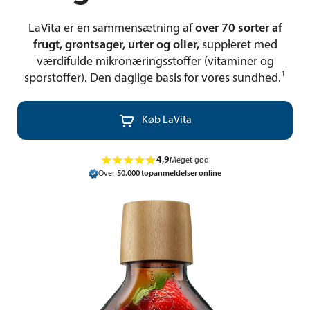
LaVita er en sammensætning af
over 70 sorter af
frugt, grøntsager, urter og olier,
suppleret med
værdifulde mikronæringsstoffer (vitaminer og
1
sporstoffer). Den daglige basis for vores sundhed.

Køb LaVita
4,9
Meget god
Over
50.000 topanmeldelser online