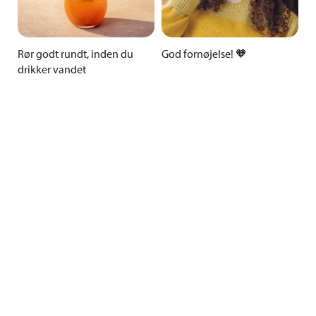
Rør godt rundt, inden du
God fornøjelse! 🧡
drikker vandet