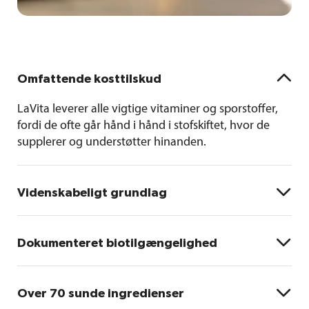

Omfattende kosttilskud
LaVita leverer
alle vigtige vitaminer og sporstoffer
,
fordi de ofte går hånd i hånd i stofskiftet, hvor de
supplerer og understøtter hinanden.

Videnskabeligt grundlag
Doseringen af mikronæringsstoffer er
velafbalanceret og baseret på anbefalinger inden for

Dokumenteret biotilgængelighed
b
ortomolekylærmedicin.
Det sikrer, at de samlede
niveauer af mikronæringsstoffer kan øges uden risiko
a
Et internationalt offentliggjort studie
har påvist:
for ubalance.
Vitaminerne og sporstofferne i LaVita når ud til

Over 70 sunde ingredienser
cellerne i kroppen.