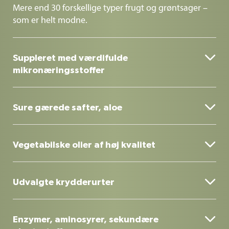
Mere end 30 forskellige typer frugt og grøntsager –
som er helt modne.

Suppleret med værdifulde
mikronæringsstoffer
Værdifulde vitaminer og sporstoffer supplerer på
videnskabelig vis indholdet af mere end 70 naturlige

Sure gærede safter, aloe
indholdsstoffer, og resultatet er et holistisk
koncentrat.
Inkluderet er også syregærede juicer med
overvejende L(+)-mælkesyre og aloe vera.

Vegetabilske olier af høj kvalitet
Vegetabilske olier understøtter optagelsen af
fedtopløselige vitaminer som E, D, K og betacaroten.

Udvalgte krydderurter
Mere end 20 koldpressede krydderurter – naturens
sande skat.

Enzymer, aminosyrer, sekundære