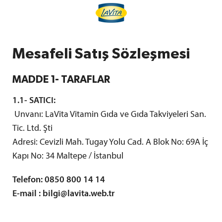
İçeriğe
geç
Mesafeli Satış Sözleşmesi
MADDE 1- TARAFLAR
1.1- SATICI:
Unvanı: LaVita Vitamin Gıda ve Gıda Takviyeleri San.
Tic. Ltd. Şti
Adresi: Cevizli Mah. Tugay Yolu Cad. A Blok No: 69A İç
Kapı No: 34 Maltepe / İstanbul
Telefon: 0850 800 14 14
E-mail : bilgi@lavita.web.tr