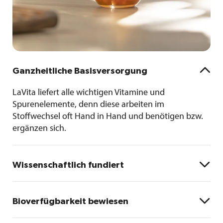

Ganzheitliche Basisversorgung
LaVita liefert alle wichtigen Vitamine und
Spurenelemente, denn diese arbeiten im
Stoffwechsel oft Hand in Hand und benötigen bzw.
ergänzen sich.

Wissenschaftlich fundiert
Die Dosierung der Mikronährstoffe ist optimal
ausgewogen und basiert auf den Empfehlungen der

Bioverfügbarkeit bewiesen
b
orthomolekularen Medizin
.
So kann das gesamte
Mikronährstoffniveau angehoben werden, ohne
a