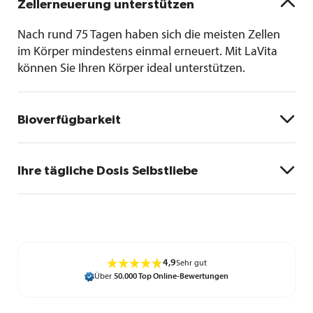

Zellerneuerung unterstützen
Nach rund 75 Tagen haben sich die meisten Zellen
im Körper mindestens einmal erneuert. Mit LaVita
können Sie Ihren Körper ideal unterstützen.

Bioverfügbarkeit
a
Eine Studie
hat bewiesen: Alle gemessenen
Vitaminwerte im Blut verbesserten sich bei täglicher

Ihre tägliche Dosis Selbstliebe
Anwendung von LaVita. Die Inhaltstoffe von LaVita
kommen wirklich in den Zellen an.
Jeden Morgen LaVita ins Glas – so starten Sie
rundum gut versorgt in den Tag.
4,9
Sehr gut
Über
50.000 Top Online-Bewertungen