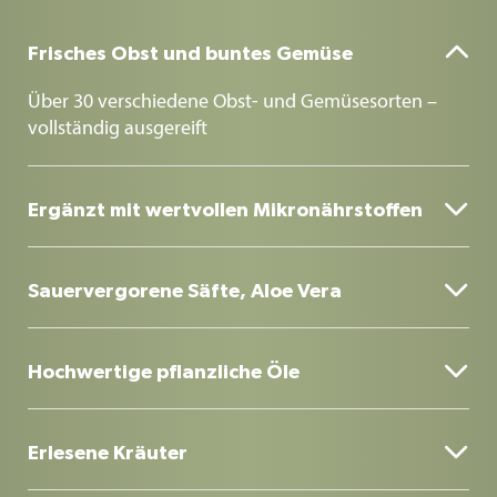

Frisches Obst und buntes Gemüse
Über 30 verschiedene Obst- und Gemüsesorten –
vollständig ausgereift

Ergänzt mit wertvollen Mikronährstoffen
Wertvolle Vitamine und Spurenelemente auf
wissenschaftlicher Basis ergänzen die über 70

Sauervergorene Säfte, Aloe Vera
natürlichen Zutaten zu einem ganzheitlichen
Konzentrat
Mit dabei sind auch sauervergorene Säfte mit
überwiegend L(+)-Milchsäure sowie Aloe Vera.

Hochwertige pflanzliche Öle
Pflanzliche Öle unterstützen die Aufnahme
fettlöslicher Vitamine wie E, D, K und Beta-Carotin.

Erlesene Kräuter