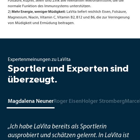
Folsäure, Kupfer, Selen und Zink alle relevanten Mikronährstoffe, die die
normale Funktion des Immunsystems unterstützen.
2)
Mehr Energie, weniger Müdigkeit:
LaVita liefert reichlich Eisen, Folsäure,
Magnesium, Niacin, Vitamin C, Vitamin B2, B12 und B6, die zur Verringerung
von Müdigkeit und Ermüdung beitragen.
Expertenmeinungen zu LaVita
Sportler und Experten sind
überzeugt.
Magdalena Neuner
Roger Eisen
Holger Stromberg
Marce
„Ich habe LaVita bereits als Sportlerin
ausprobiert und schätzen gelernt. In LaVita ist