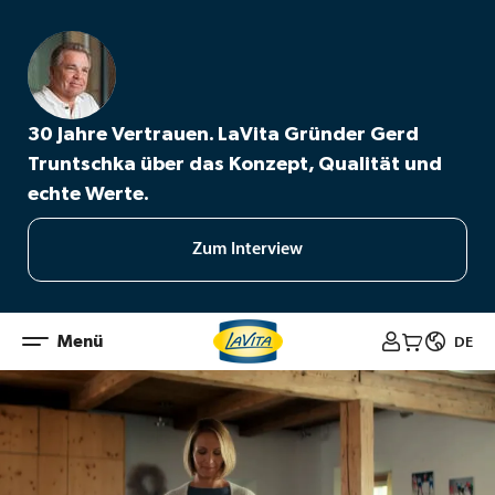
30 Jahre Vertrauen. LaVita Gründer Gerd
Truntschka über das Konzept, Qualität und
echte Werte.
Zum Interview
Zum
Menü



DE
Inhalt
springen