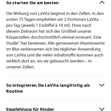

So starten Sie am besten
Die Wirkung von LaVita beginnt in den Zellen. In den
ersten 75 Tagen empfehlen wir 2 Portionen LaVita
pro Tag (jeweils 1 Esslöffel à 10 ml). Etwa nach
diesem Zeitraum hat sich der Großteil unserer
Körperzellen durchschnittlich einmal erneuert. Eine
a
Studie
hat bewiesen: Alle gemessenen Vitaminwerte
im Blut verbesserten sich bei täglicher Anwendung
von LaVita und die vielen Inhaltstoffe kommen auch
wirklich dort an, wo sie gebraucht werden – in
unseren Zellen.

So integrieren Sie LaVita langfristig als
Routine
Für die Basisversorgung eines gesunden Menschen
empfehlen wir täglich eine Portion LaVita (10 ml). Für

Empfehlung für Kinder